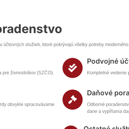
oradenstvo
u účtovných služieb, ktoré pokrývajú všetky potreby moderného
Podvojné úč
 pre živnostníkov (SZČO).
Kompletné vedenie p
Daňové por
Mzdy obvykle spracovávame
Odborné poradenstv
dane a vypĺňania da
Ostatné služ