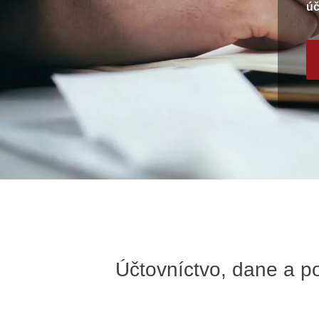
úč
Účtovníctvo, dane a p