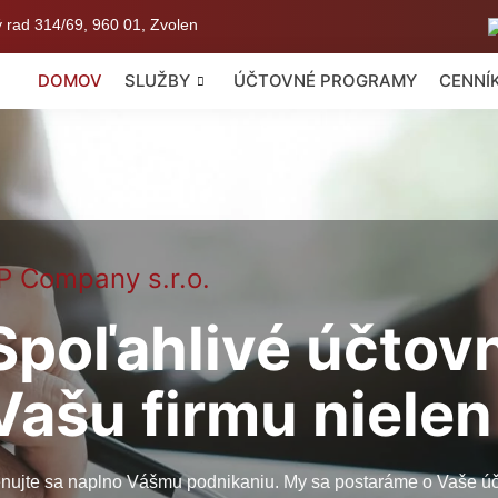
ý rad 314/69, 960 01, Zvolen
DOMOV
SLUŽBY
ÚČTOVNÉ PROGRAMY
CENNÍ
P Company s.r.o.
Spoľahlivé účtov
Vašu firmu nielen
nujte sa naplno Vášmu podnikaniu. My sa postaráme o Vaše úč