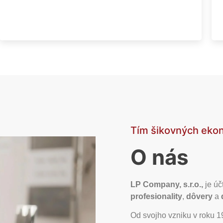
Tím šikovných eko
O nás
LP Company, s.r.o.,
je úč
profesionality
,
dôvery
a
Od svojho vzniku v roku 