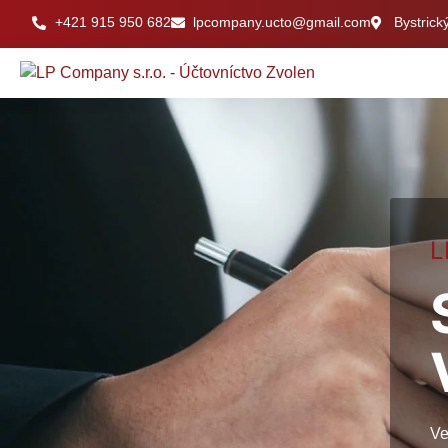
+421 915 950 682
lpcompany.ucto@gmail.com
Bystrick
L
Ve